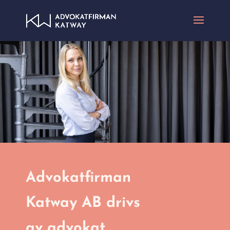
Advokatfirman
Katway AB drivs
av advokat